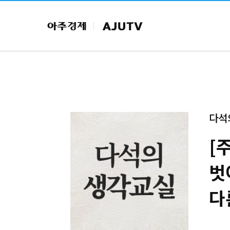
다석
[
벗
다