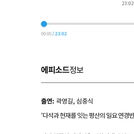
23:02
00:00
/
23:02
에피소드
정보
출연:
곽영길, 심중식
'다석과 현재를 잇는 평산의 일요 연경