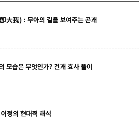
卽大我) : 무아의 길을 보여주는 곤괘
인의 모습은 무엇인가? 건괘 효사 풀이
형이정의 현대적 해석