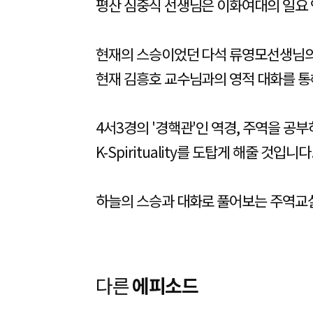
평산 심중식 선생님은 이화여대의 일요 
현재의 스승이었던 다석 류영모선생님의 
현재 김흥호 교수님과의 영적 대화를 통
4서3경의 '경핵관'인 역경, 주역을 공
K-Spirituality를 도탑게 해줄 것입니다
하늘의 스승과 대화로 풀어보는 주역교
다른
에피소드